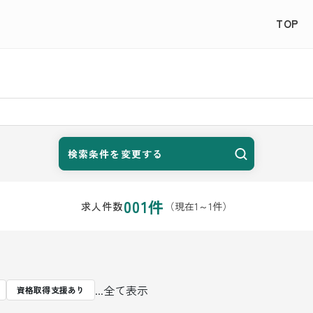
TOP
検索条件を変更する
001
件
（現在
1
～
1
件）
求人件数
...全て表示
資格取得支援あり