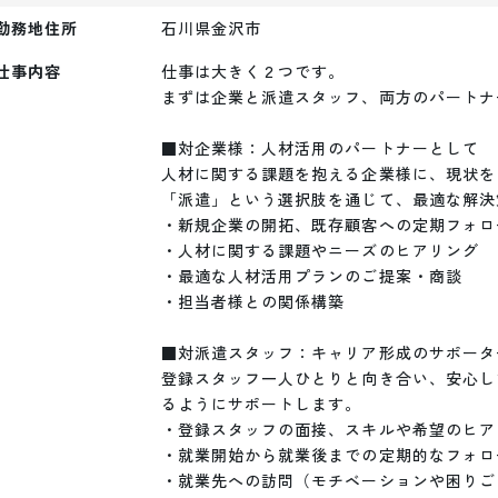
勤務地住所
石川県金沢市
仕事内容
仕事は大きく２つです。

まずは企業と派遣スタッフ、両方のパートナ
■対企業様：人材活用のパートナーとして

人材に関する課題を抱える企業様に、現状を
「派遣」という選択肢を通じて、最適な解決
・新規企業の開拓、既存顧客への定期フォロー
・人材に関する課題やニーズのヒアリング

・最適な人材活用プランのご提案・商談

・担当者様との関係構築

■対派遣スタッフ：キャリア形成のサポータ
登録スタッフ一人ひとりと向き合い、安心し
るようにサポートします。

・登録スタッフの面接、スキルや希望のヒアリ
・就業開始から就業後までの定期的なフォロー
・就業先への訪問（モチベーションや困りご