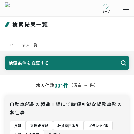
キープ
検索結果一覧
TOP
求人一覧
検索条件を変更する
001
件
（現在
1
～
1
件）
求人件数
自動車部品の製造工場にて時短可能な総務事務の
お仕事
長期
交通費支給
社員登用あり
ブランク OK