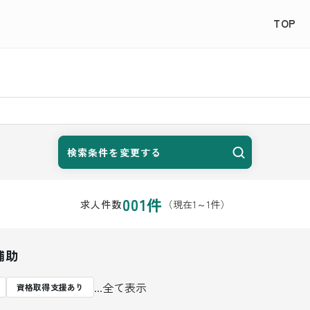
TOP
検索条件を変更する
001
件
（現在
1
～
1
件）
求人件数
補助
...全て表示
資格取得支援あり