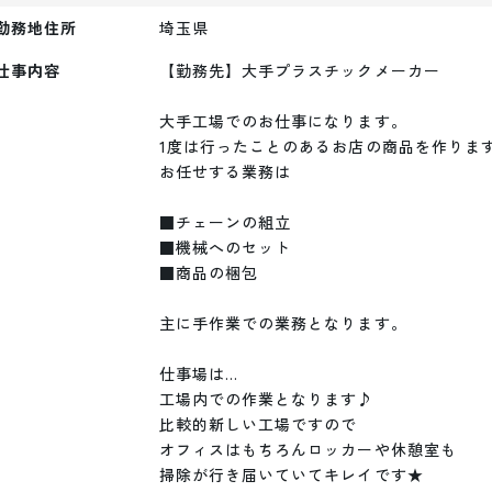
勤務地住所
埼玉県
仕事内容
【勤務先】大手プラスチックメーカー

大手工場でのお仕事になります。

1度は行ったことのあるお店の商品を作ります
お任せする業務は

■チェーンの組立

■機械へのセット

■商品の梱包

主に手作業での業務となります。

仕事場は…

工場内での作業となります♪

比較的新しい工場ですので

オフィスはもちろんロッカーや休憩室も

掃除が行き届いていてキレイです★
