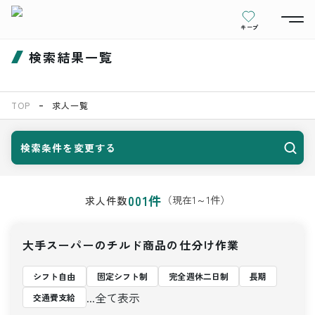
キープ
検索結果一覧
TOP
求人一覧
検索条件を変更する
001
件
（現在
1
～
1
件）
求人件数
大手スーパーのチルド商品の仕分け作業
シフト自由
固定シフト制
完全週休二日制
長期
...全て表示
交通費支給