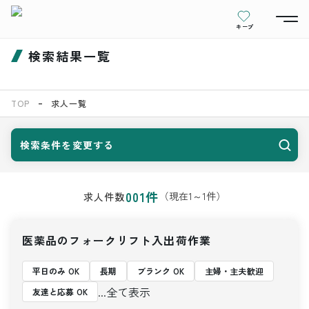
キープ
検索結果一覧
TOP
求人一覧
検索条件を変更する
001
件
（現在
1
～
1
件）
求人件数
医薬品のフォークリフト入出荷作業
平日のみ OK
長期
ブランク OK
主婦・主夫歓迎
...全て表示
友達と応募 OK