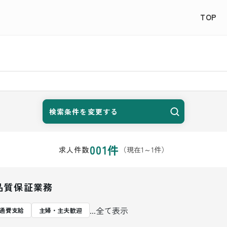
TOP
検索条件を変更する
001
件
（現在
1
～
1
件）
求人件数
品質保証業務
...全て表示
通費支給
主婦・主夫歓迎