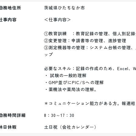
勤務地住所
茨城県ひたちなか市
仕事内容
＜仕事内容＞

①教育訓練　：教育記録の管理、個人別記録
②変更管理：申請書等の管理、進捗管理　

③測定機器等の管理：システム台帳の管理、
ップ

必要なスキル：記録の作成のため、Excel、Wo
・ 試験の一般的理解

・GMP並びにPIC/Sへの理解

・薬機法や薬局法の理解。

＊コミュニケーション能力がある方。報連相
勤務時間詳細
8：30～17：30
休日休暇
土日祝（会社カレンダー）