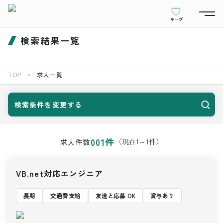
キープ
検索結果一覧
TOP
求人一覧
検索条件を変更する
001
件
（現在
1
～
1
件）
求人件数
VB.net対応エンジニア
長期
交通費支給
友達と応募 OK
賞与あり