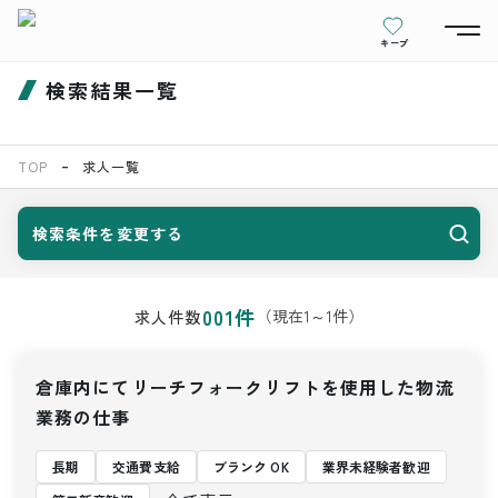
キープ
検索結果一覧
TOP
求人一覧
検索条件を変更する
001
件
（現在
1
～
1
件）
求人件数
倉庫内にてリーチフォークリフトを使用した物流
業務の仕事
長期
交通費支給
ブランク OK
業界未経験者歓迎