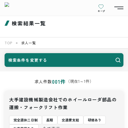
キープ
検索結果一覧
TOP
求人一覧
検索条件を変更する
001
件
（現在
1
～
1
件）
求人件数
大手建設機械製造会社でのホイールローダ部品の
運搬・フォークリフト作業
完全週休二日制
長期
交通費支給
研修あり