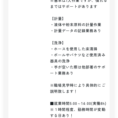
※基本は1人作業ですが、慣れる
まではサポートがあります

【計量】

・液体や粉末原料の計量作業

・計量データの記録業務あり

【洗浄】

・ホースを使用した床清掃

・ボールやバケツなど使用済み
器具の洗浄

・手が空いた際は他部署のサポ
ート業務あり

※職場見学時により具体的にご
説明致します！

■就業時間5:00～14:00(実働8h)

※１時間程度、勤務時間が変動
する日あり！
