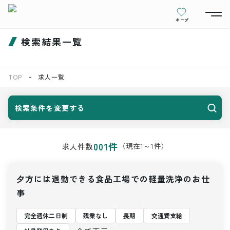
キープ
検索結果一覧
TOP
求人一覧
検索条件を変更する
001
件
（現在
1
～
1
件）
求人件数
夕方には退勤できる食品工場での軽量洗浄のお仕
事
完全週休二日制
残業なし
長期
交通費支給