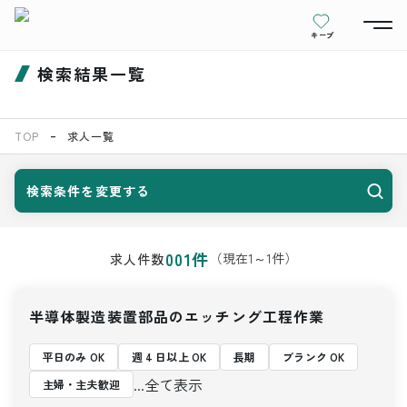
キープ
検索結果一覧
TOP
求人一覧
検索条件を変更する
001
件
（現在
1
～
1
件）
求人件数
半導体製造装置部品のエッチング工程作業
平日のみ OK
週 4 日以上 OK
長期
ブランク OK
...全て表示
主婦・主夫歓迎