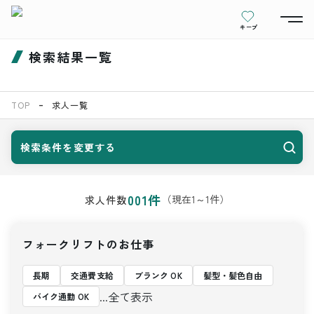
キープ
検索結果一覧
TOP
求人一覧
検索条件を変更する
001
件
（現在
1
～
1
件）
求人件数
フォークリフトのお仕事
長期
交通費支給
ブランク OK
髪型・髪色自由
...全て表示
バイク通勤 OK