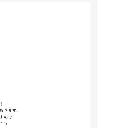


あります。

ので

)
