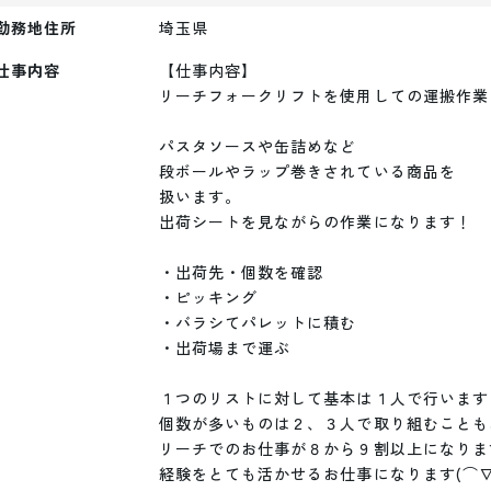
勤務地住所
埼玉県
仕事内容
【仕事内容】

リーチフォークリフトを使用しての運搬作業

パスタソースや缶詰めなど

段ボールやラップ巻きされている商品を

扱います。

出荷シートを見ながらの作業になります！

・出荷先・個数を確認

・ピッキング

・バラシてパレットに積む

・出荷場まで運ぶ

１つのリストに対して基本は１人で行います！
個数が多いものは２、３人で取り組むことも
リーチでのお仕事が８から９割以上になります
経験をとても活かせるお仕事になります(⌒∇⌒