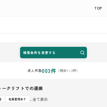
TOP
検索条件を変更する
003
件
（現在
1
～
3
件）
求人件数
ォークリフトでの運搬
...全て表示
給
社員登用あり