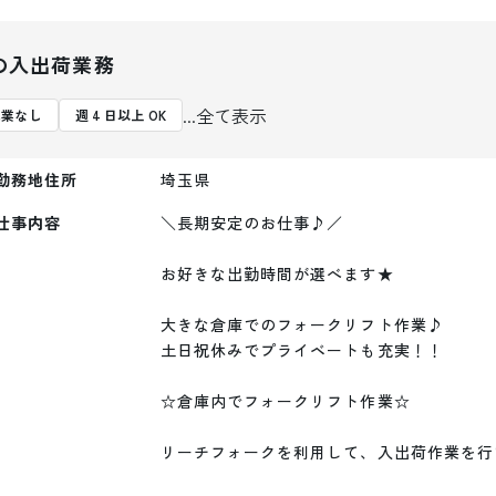
の入出荷業務
...全て表示
残業なし
週 4 日以上 OK
勤務地住所
埼玉県
仕事内容
＼長期安定のお仕事♪／

お好きな出勤時間が選べます★

大きな倉庫でのフォークリフト作業♪

土日祝休みでプライベートも充実！！

☆倉庫内でフォークリフト作業☆

リーチフォークを利用して、入出荷作業を行